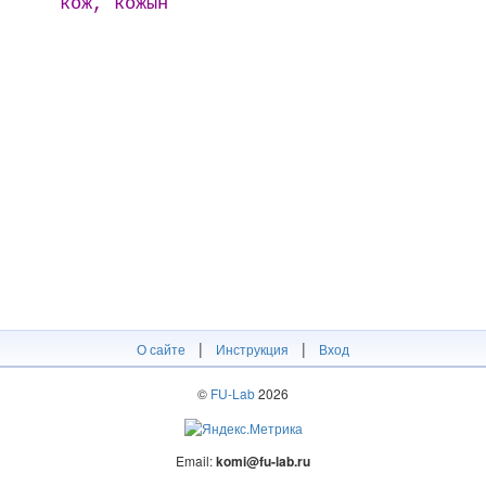
кож, кожын
|
|
О сайте
Инструкция
Вход
©
FU-Lab
2026
Email:
komi@fu-lab.ru