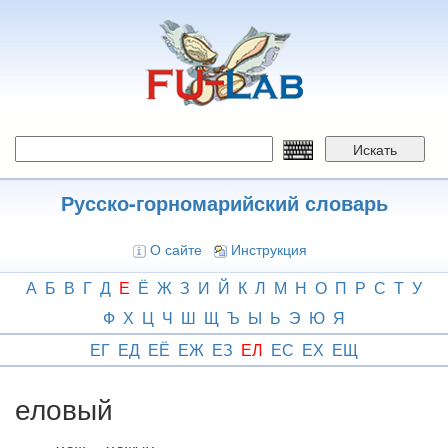
Перейти
к
основному
содержанию
Искать
Русско-горномарийский словарь
О сайте
Инструкция
А
Б
В
Г
Д
Е
Ё
Ж
З
И
Й
К
Л
М
Н
О
П
Р
С
Т
У
Ф
Х
Ц
Ч
Ш
Щ
Ъ
Ы
Ь
Э
Ю
Я
ЕГ
ЕД
ЕЁ
ЕЖ
ЕЗ
ЕЛ
ЕС
ЕХ
ЕЩ
еловый