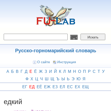
Перейти
к
основному
содержанию
Искать
Русско-горномарийский словарь
О сайте
Инструкция
А
Б
В
Г
Д
Е
Ё
Ж
З
И
Й
К
Л
М
Н
О
П
Р
С
Т
У
Ф
Х
Ц
Ч
Ш
Щ
Ъ
Ы
Ь
Э
Ю
Я
ЕГ
ЕД
ЕЁ
ЕЖ
ЕЗ
ЕЛ
ЕС
ЕХ
ЕЩ
едкий