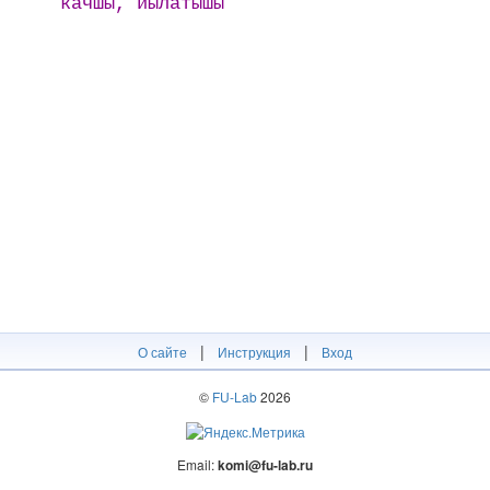
качшы, йылатышы
|
|
О сайте
Инструкция
Вход
©
FU-Lab
2026
Email:
komi@fu-lab.ru