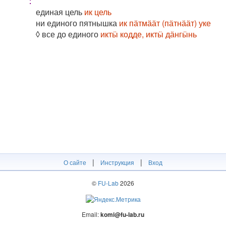
:
единая цель
ик цель
ни единого пятнышка
ик пӓтмӓӓт (пӓтнӓӓт) уке
◊ все до единого
иктӹ кодде, иктӹ дӓнгӹнь
|
|
О сайте
Инструкция
Вход
©
FU-Lab
2026
Email:
komi@fu-lab.ru