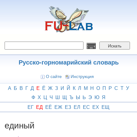
Перейти
к
основному
содержанию
Искать
Русско-горномарийский словарь
О сайте
Инструкция
А
Б
В
Г
Д
Е
Ё
Ж
З
И
Й
К
Л
М
Н
О
П
Р
С
Т
У
Ф
Х
Ц
Ч
Ш
Щ
Ъ
Ы
Ь
Э
Ю
Я
ЕГ
ЕД
ЕЁ
ЕЖ
ЕЗ
ЕЛ
ЕС
ЕХ
ЕЩ
единый