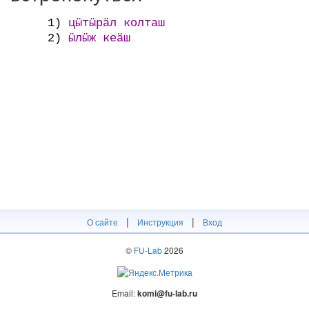
1)
цӹтӹрӓл колташ
2)
ӹлӹж кеӓш
|
|
О сайте
Инструкция
Вход
©
FU-Lab
2026
Email:
komi@fu-lab.ru