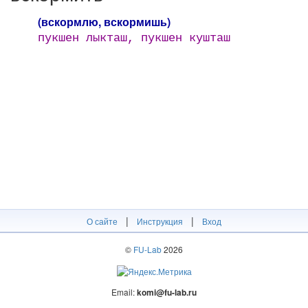
(вскормлю, вскормишь)
пукшен лыкташ, пукшен кушташ
|
|
О сайте
Инструкция
Вход
©
FU-Lab
2026
Email:
komi@fu-lab.ru