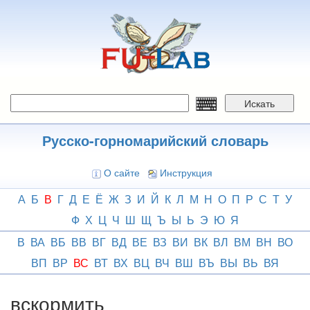
Перейти
к
основному
содержанию
Искать
Русско-горномарийский словарь
О сайте
Инструкция
А
Б
В
Г
Д
Е
Ё
Ж
З
И
Й
К
Л
М
Н
О
П
Р
С
Т
У
Ф
Х
Ц
Ч
Ш
Щ
Ъ
Ы
Ь
Э
Ю
Я
В
ВА
ВБ
ВВ
ВГ
ВД
ВЕ
ВЗ
ВИ
ВК
ВЛ
ВМ
ВН
ВО
ВП
ВР
ВС
ВТ
ВХ
ВЦ
ВЧ
ВШ
ВЪ
ВЫ
ВЬ
ВЯ
вскормить