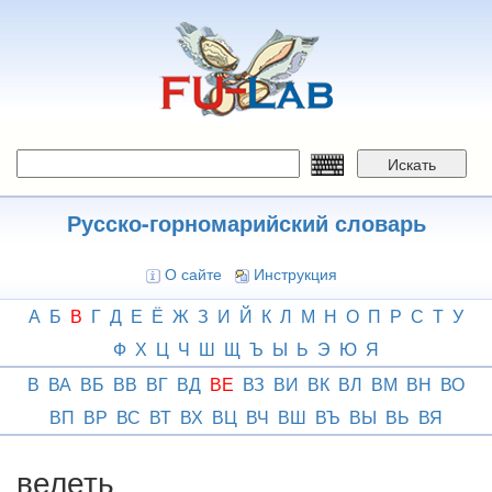
Перейти
к
основному
содержанию
Искать
Русско-горномарийский словарь
О сайте
Инструкция
А
Б
В
Г
Д
Е
Ё
Ж
З
И
Й
К
Л
М
Н
О
П
Р
С
Т
У
Ф
Х
Ц
Ч
Ш
Щ
Ъ
Ы
Ь
Э
Ю
Я
В
ВА
ВБ
ВВ
ВГ
ВД
ВЕ
ВЗ
ВИ
ВК
ВЛ
ВМ
ВН
ВО
ВП
ВР
ВС
ВТ
ВХ
ВЦ
ВЧ
ВШ
ВЪ
ВЫ
ВЬ
ВЯ
велеть