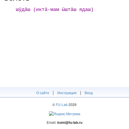
шӱдӓш (иктӓ-мам ӹштӓш ядаш)
|
|
О сайте
Инструкция
Вход
©
FU-Lab
2026
Email:
komi@fu-lab.ru