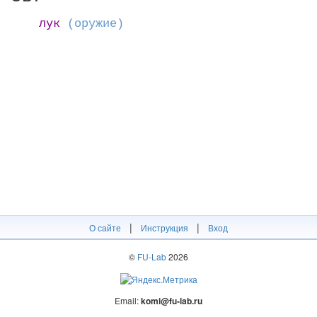
лук
(оружие)
|
|
О сайте
Инструкция
Вход
©
FU-Lab
2026
Email:
komi@fu-lab.ru