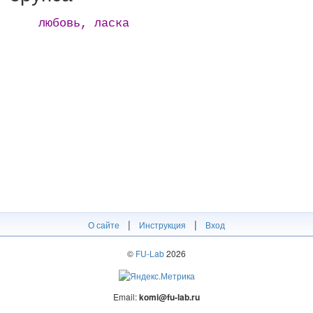
любовь, ласка
|
|
О сайте
Инструкция
Вход
©
FU-Lab
2026
Email:
komi@fu-lab.ru