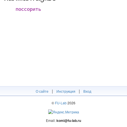
поссорить
|
|
О сайте
Инструкция
Вход
©
FU-Lab
2026
Email:
komi@fu-lab.ru