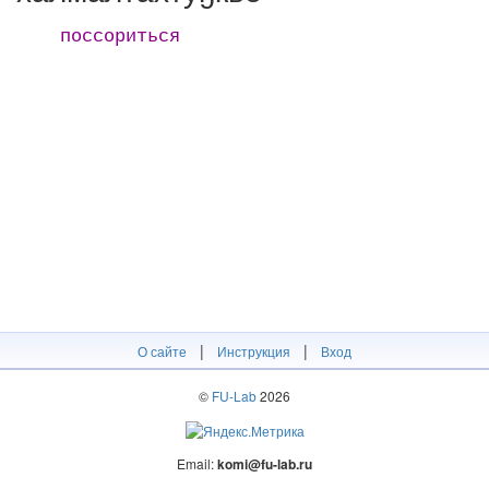
поссориться
|
|
О сайте
Инструкция
Вход
©
FU-Lab
2026
Email:
komi@fu-lab.ru