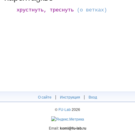
хрустнуть, треснуть
(о ветках)
|
|
О сайте
Инструкция
Вход
©
FU-Lab
2026
Email:
komi@fu-lab.ru