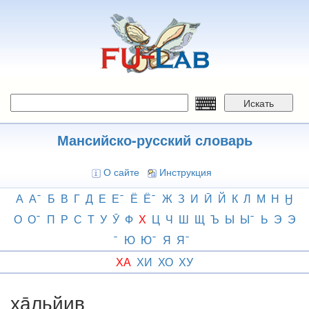
Перейти
к
основному
содержанию
Искать
Мансийско-русский словарь
О сайте
Инструкция
А
А
Б
В
Г
Д
Е
Е
Ё
Ё
Ж
З
И
Ӣ
Й
К
Л
М
Н
Ӈ
О
О
П
Р
С
Т
У
Ӯ
Ф
Х
Ц
Ч
Ш
Щ
Ъ
Ы
Ы
Ь
Э
Э
Ю
Ю
Я
Я
ХА
ХИ
ХО
ХУ
ха̄льйив