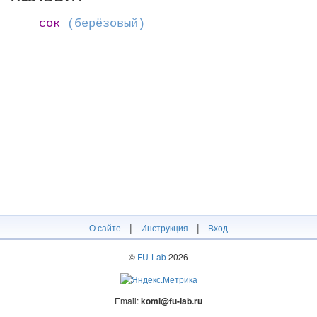
сок
(берёзовый)
|
|
О сайте
Инструкция
Вход
©
FU-Lab
2026
Email:
komi@fu-lab.ru