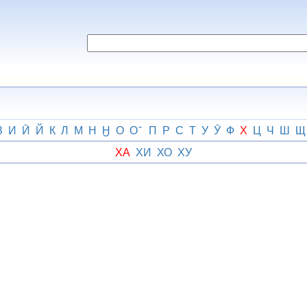
З
И
Ӣ
Й
К
Л
М
Н
Ӈ
О
О
П
Р
С
Т
У
Ӯ
Ф
Х
Ц
Ч
Ш
Щ
ХА
ХИ
ХО
ХУ