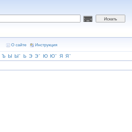
Искать
О сайте
Инструкция
Ъ
Ы
Ы
Ь
Э
Э
Ю
Ю
Я
Я