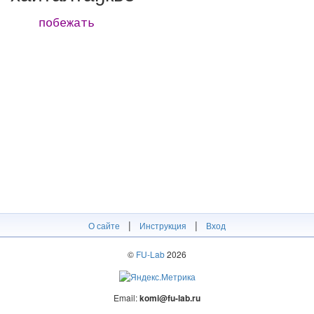
побежать
|
|
О сайте
Инструкция
Вход
©
FU-Lab
2026
Email:
komi@fu-lab.ru