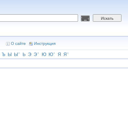
Искать
О сайте
Инструкция
Ъ
Ы
Ы
Ь
Э
Э
Ю
Ю
Я
Я