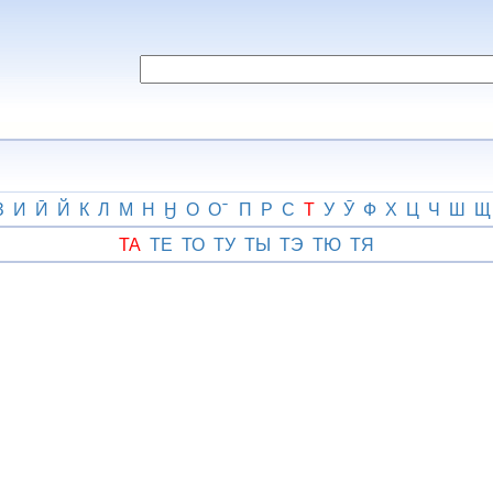
З
И
Ӣ
Й
К
Л
М
Н
Ӈ
О
О
П
Р
С
Т
У
Ӯ
Ф
Х
Ц
Ч
Ш
Щ
ТА
ТЕ
ТО
ТУ
ТЫ
ТЭ
ТЮ
ТЯ