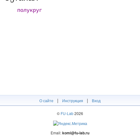
полукруг
|
|
О сайте
Инструкция
Вход
©
FU-Lab
2026
Email:
komi@fu-lab.ru