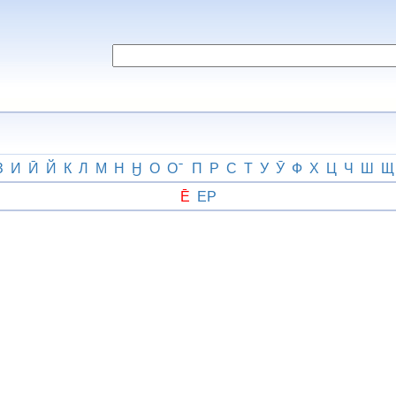
З
И
Ӣ
Й
К
Л
М
Н
Ӈ
О
О
П
Р
С
Т
У
Ӯ
Ф
Х
Ц
Ч
Ш
Щ
Е̄
ЕР