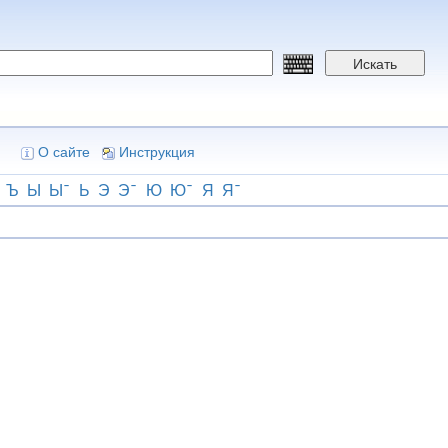
Искать
О сайте
Инструкция
Ъ
Ы
Ы
Ь
Э
Э
Ю
Ю
Я
Я