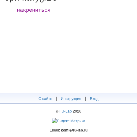
накрениться
|
|
О сайте
Инструкция
Вход
©
FU-Lab
2026
Email:
komi@fu-lab.ru