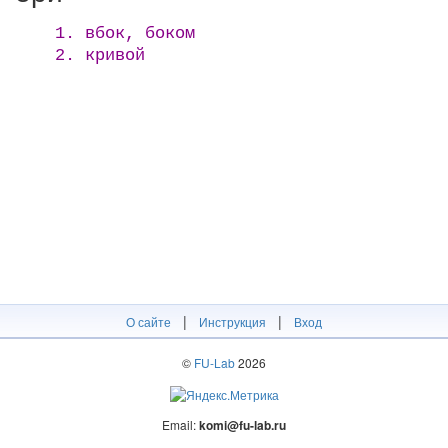
1. вбок, боком
2. кривой
|
|
О сайте
Инструкция
Вход
©
FU-Lab
2026
Email:
komi@fu-lab.ru