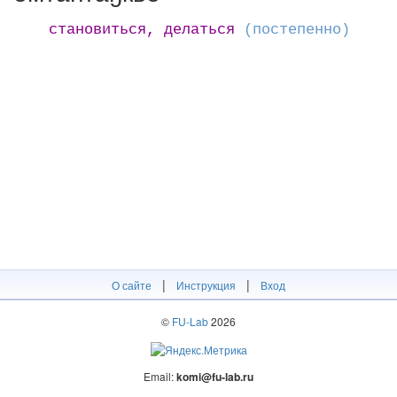
становиться, делаться
(постепенно)
|
|
О сайте
Инструкция
Вход
©
FU-Lab
2026
Email:
komi@fu-lab.ru