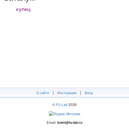
купец
|
|
О сайте
Инструкция
Вход
©
FU-Lab
2026
Email:
komi@fu-lab.ru