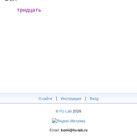
тридцать
|
|
О сайте
Инструкция
Вход
©
FU-Lab
2026
Email:
komi@fu-lab.ru