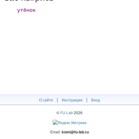
утёнок
|
|
О сайте
Инструкция
Вход
©
FU-Lab
2026
Email:
komi@fu-lab.ru