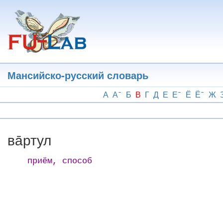
Перейти
к
основному
содержанию
Мансийско-русский словарь
А
А
Б
В
Г
Д
Е
Е
Ё
Ё
Ж
ва̄ртул
приём, способ