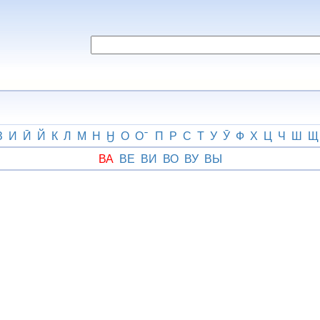
З
И
Ӣ
Й
К
Л
М
Н
Ӈ
О
О
П
Р
С
Т
У
Ӯ
Ф
Х
Ц
Ч
Ш
Щ
ВА
ВЕ
ВИ
ВО
ВУ
ВЫ