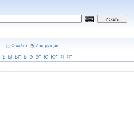
Искать
О сайте
Инструкция
Ъ
Ы
Ы
Ь
Э
Э
Ю
Ю
Я
Я