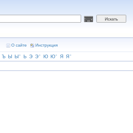
Искать
О сайте
Инструкция
Ъ
Ы
Ы
Ь
Э
Э
Ю
Ю
Я
Я