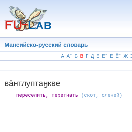
Перейти
к
основному
содержанию
Мансийско-русский словарь
А
А
Б
В
Г
Д
Е
Е
Ё
Ё
Ж
ва̄нтлуптаӈкве
переселить, перегнать
(скот, оленей)