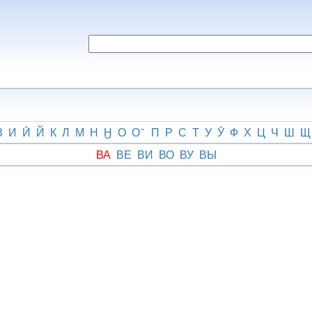
З
И
Ӣ
Й
К
Л
М
Н
Ӈ
О
О
П
Р
С
Т
У
Ӯ
Ф
Х
Ц
Ч
Ш
Щ
ВА
ВЕ
ВИ
ВО
ВУ
ВЫ