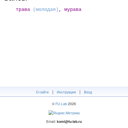
трава
(молодая)
, мурава
|
|
О сайте
Инструкция
Вход
©
FU-Lab
2026
Email:
komi@fu-lab.ru