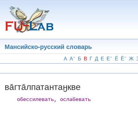
Перейти
к
основному
содержанию
Мансийско-русский словарь
А
А
Б
В
Г
Д
Е
Е
Ё
Ё
Ж
ва̄гта̄лпатантаӈкве
обессилевать, ослабевать