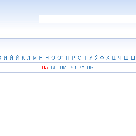
З
И
Ӣ
Й
К
Л
М
Н
Ӈ
О
О
П
Р
С
Т
У
Ӯ
Ф
Х
Ц
Ч
Ш
Щ
ВА
ВЕ
ВИ
ВО
ВУ
ВЫ