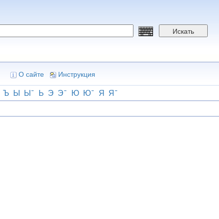
Искать
О сайте
Инструкция
Ъ
Ы
Ы
Ь
Э
Э
Ю
Ю
Я
Я