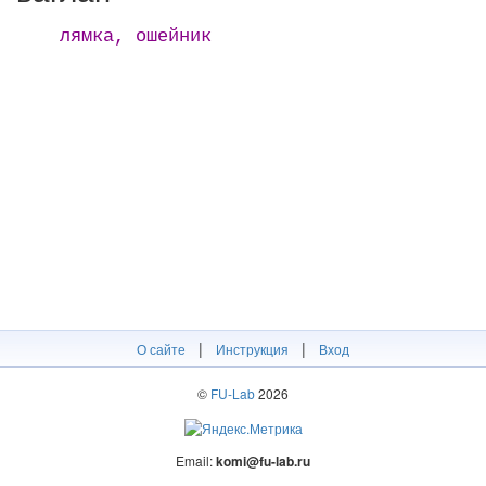
лямка, ошейник
|
|
О сайте
Инструкция
Вход
©
FU-Lab
2026
Email:
komi@fu-lab.ru