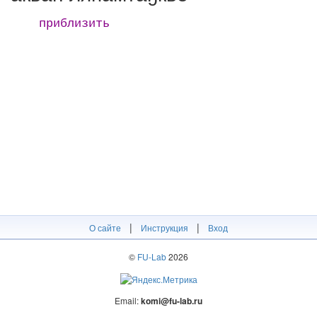
приблизить
|
|
О сайте
Инструкция
Вход
©
FU-Lab
2026
Email:
komi@fu-lab.ru