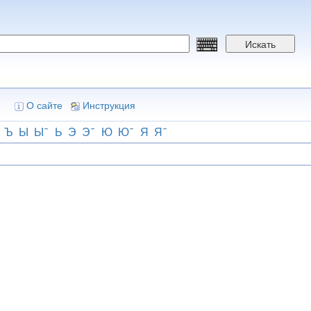
Искать
О сайте
Инструкция
Ъ
Ы
Ы
Ь
Э
Э
Ю
Ю
Я
Я