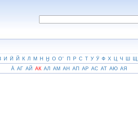
З
И
Ӣ
Й
К
Л
М
Н
Ӈ
О
О
П
Р
С
Т
У
Ӯ
Ф
Х
Ц
Ч
Ш
Щ
А̄
АГ
АЙ
АК
АЛ
АМ
АН
АП
АР
АС
АТ
АЮ
АЯ