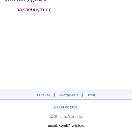
захлебнуться
|
|
О сайте
Инструкция
Вход
©
FU-Lab
2026
Email:
komi@fu-lab.ru