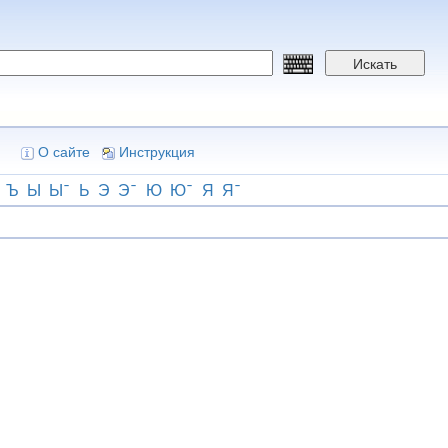
Искать
О сайте
Инструкция
Ъ
Ы
Ы
Ь
Э
Э
Ю
Ю
Я
Я