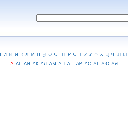
З
И
Ӣ
Й
К
Л
М
Н
Ӈ
О
О
П
Р
С
Т
У
Ӯ
Ф
Х
Ц
Ч
Ш
Щ
А̄
АГ
АЙ
АК
АЛ
АМ
АН
АП
АР
АС
АТ
АЮ
АЯ