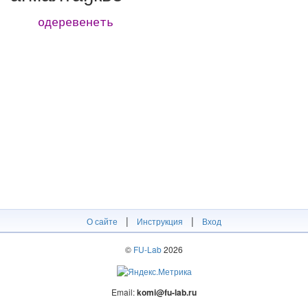
одеревенеть
|
|
О сайте
Инструкция
Вход
©
FU-Lab
2026
Email:
komi@fu-lab.ru