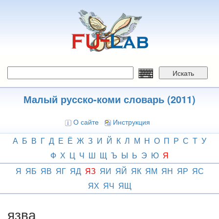
Перейти
к
основному
содержанию
Искать
Малый русско-коми словарь (2011)
О сайте
Инструкция
А
Б
В
Г
Д
Е
Ё
Ж
З
И
Й
К
Л
М
Н
О
П
Р
С
Т
У
Ф
Х
Ц
Ч
Ш
Щ
Ъ
Ы
Ь
Э
Ю
Я
Я
ЯБ
ЯВ
ЯГ
ЯД
ЯЗ
ЯИ
ЯЙ
ЯК
ЯМ
ЯН
ЯР
ЯС
ЯХ
ЯЧ
ЯЩ
язва