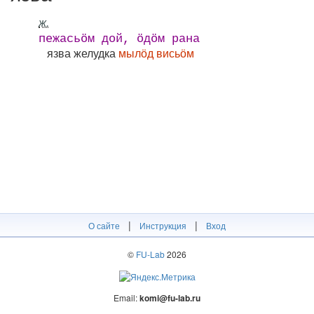
ж.
пежасьӧм дой, ӧдӧм рана
язва желудка
мылӧд висьӧм
|
|
О сайте
Инструкция
Вход
©
FU-Lab
2026
Email:
komi@fu-lab.ru