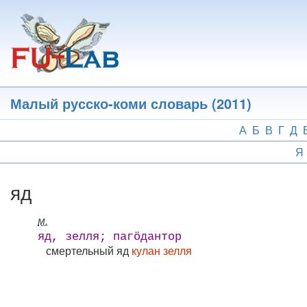
Перейти
к
основному
содержанию
Малый русско-коми словарь (2011)
А
Б
В
Г
Д
Я
яд
м.
яд, зелля; пагӧдантор
смертельный яд
кулан зелля