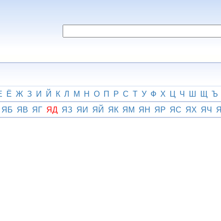
Е
Ё
Ж
З
И
Й
К
Л
М
Н
О
П
Р
С
Т
У
Ф
Х
Ц
Ч
Ш
Щ
Ъ
ЯБ
ЯВ
ЯГ
ЯД
ЯЗ
ЯИ
ЯЙ
ЯК
ЯМ
ЯН
ЯР
ЯС
ЯХ
ЯЧ