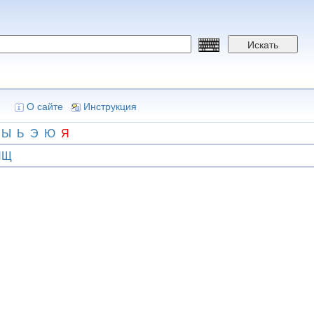
Искать
О сайте
Инструкция
Ы
Ь
Э
Ю
Я
ЯЩ