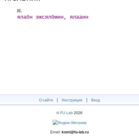
м.
ялаӧн эжсялӧмин, ялааин
|
|
О сайте
Инструкция
Вход
©
FU-Lab
2026
Email:
komi@fu-lab.ru