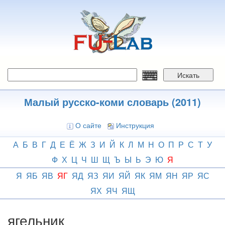
Перейти
к
основному
содержанию
Искать
Малый русско-коми словарь (2011)
О сайте
Инструкция
А
Б
В
Г
Д
Е
Ё
Ж
З
И
Й
К
Л
М
Н
О
П
Р
С
Т
У
Ф
Х
Ц
Ч
Ш
Щ
Ъ
Ы
Ь
Э
Ю
Я
Я
ЯБ
ЯВ
ЯГ
ЯД
ЯЗ
ЯИ
ЯЙ
ЯК
ЯМ
ЯН
ЯР
ЯС
ЯХ
ЯЧ
ЯЩ
ягельник