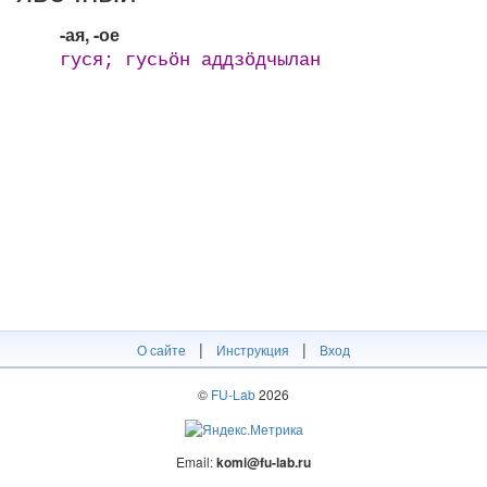
-ая, -ое
гуся; гусьӧн аддзӧдчылан
|
|
О сайте
Инструкция
Вход
©
FU-Lab
2026
Email:
komi@fu-lab.ru