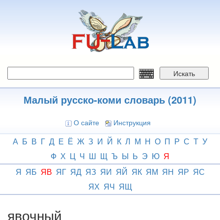
Перейти
к
основному
содержанию
Искать
Малый русско-коми словарь (2011)
О сайте
Инструкция
А
Б
В
Г
Д
Е
Ё
Ж
З
И
Й
К
Л
М
Н
О
П
Р
С
Т
У
Ф
Х
Ц
Ч
Ш
Щ
Ъ
Ы
Ь
Э
Ю
Я
Я
ЯБ
ЯВ
ЯГ
ЯД
ЯЗ
ЯИ
ЯЙ
ЯК
ЯМ
ЯН
ЯР
ЯС
ЯХ
ЯЧ
ЯЩ
явочный