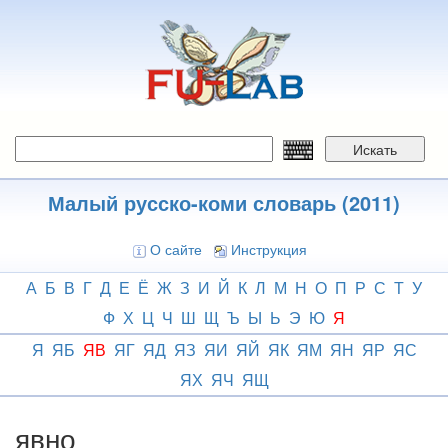
Перейти
к
основному
содержанию
Искать
Малый русско-коми словарь (2011)
О сайте
Инструкция
А
Б
В
Г
Д
Е
Ё
Ж
З
И
Й
К
Л
М
Н
О
П
Р
С
Т
У
Ф
Х
Ц
Ч
Ш
Щ
Ъ
Ы
Ь
Э
Ю
Я
Я
ЯБ
ЯВ
ЯГ
ЯД
ЯЗ
ЯИ
ЯЙ
ЯК
ЯМ
ЯН
ЯР
ЯС
ЯХ
ЯЧ
ЯЩ
явно