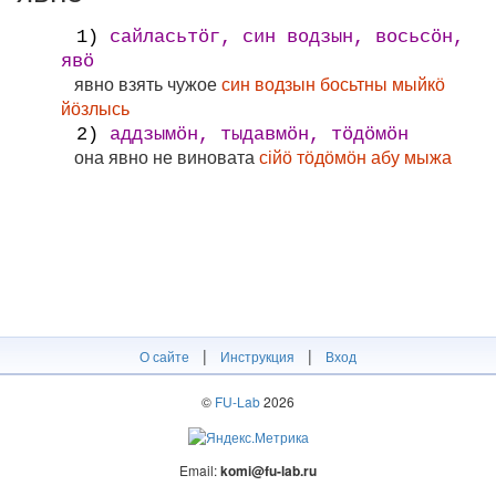
1)
сайласьтӧг, син водзын, восьсӧн,
явӧ
явно взять чужое
син водзын босьтны мыйкӧ
йӧзлысь
2)
аддзымӧн, тыдавмӧн, тӧдӧмӧн
она явно не виновата
сійӧ тӧдӧмӧн абу мыжа
|
|
О сайте
Инструкция
Вход
©
FU-Lab
2026
Email:
komi@fu-lab.ru