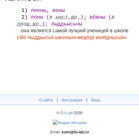
1)
локны, воны
2)
лоны (
в
наст.вр.
); вӧвны (
в
прош.вр.
); лыддьысьны
она является самой лучшей ученицей в школе
сійӧ лыддьысьӧ школаын медбур велӧдчысьӧн
|
|
О сайте
Инструкция
Вход
©
FU-Lab
2026
Email:
komi@fu-lab.ru