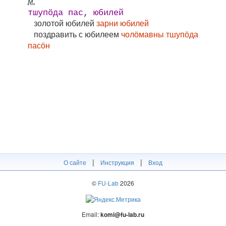
м.
тшупӧда пас, юбилей
золотой юбилей
зарни юбилей
поздравить с юбилеем
чолӧмавны тшупӧда
пасӧн
|
|
О сайте
Инструкция
Вход
©
FU-Lab
2026
Email:
komi@fu-lab.ru