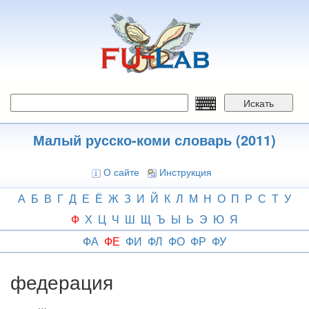
Перейти
к
основному
содержанию
Искать
Малый русско-коми словарь (2011)
О сайте
Инструкция
А
Б
В
Г
Д
Е
Ё
Ж
З
И
Й
К
Л
М
Н
О
П
Р
С
Т
У
Ф
Х
Ц
Ч
Ш
Щ
Ъ
Ы
Ь
Э
Ю
Я
ФА
ФЕ
ФИ
ФЛ
ФО
ФР
ФУ
федерация