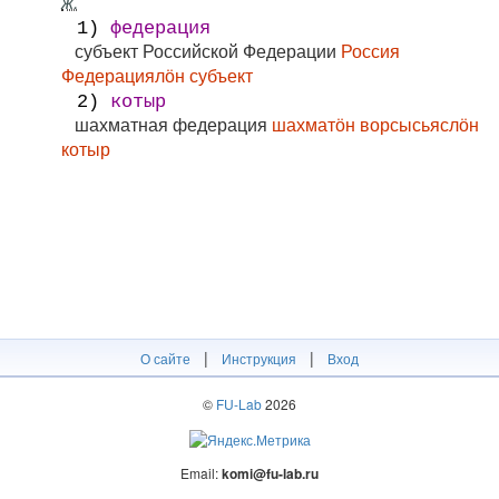
ж.
1)
федерация
субъект Российской Федерации
Россия
Федерациялӧн субъект
2)
котыр
шахматная федерация
шахматӧн ворсысьяслӧн
котыр
|
|
О сайте
Инструкция
Вход
©
FU-Lab
2026
Email:
komi@fu-lab.ru