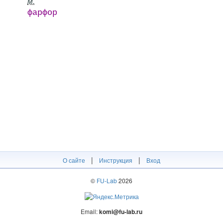
м.
фарфор
|
|
О сайте
Инструкция
Вход
©
FU-Lab
2026
Email:
komi@fu-lab.ru