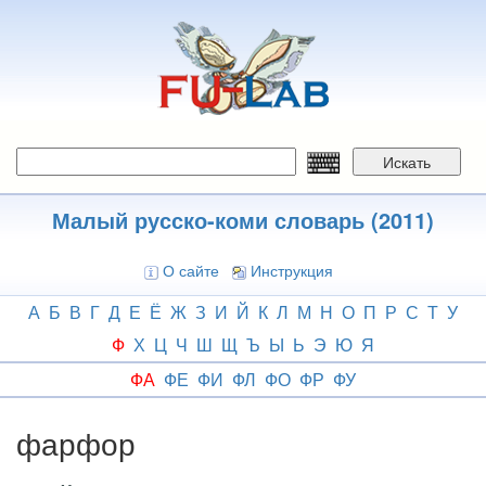
Перейти
к
основному
содержанию
Искать
Малый русско-коми словарь (2011)
О сайте
Инструкция
А
Б
В
Г
Д
Е
Ё
Ж
З
И
Й
К
Л
М
Н
О
П
Р
С
Т
У
Ф
Х
Ц
Ч
Ш
Щ
Ъ
Ы
Ь
Э
Ю
Я
ФА
ФЕ
ФИ
ФЛ
ФО
ФР
ФУ
фарфор