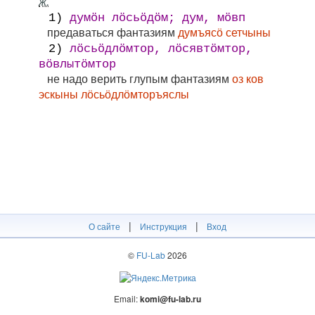
ж.
1)
думӧн лӧсьӧдӧм; дум, мӧвп
предаваться фантазиям
думъясӧ сетчыны
2)
лӧсьӧдлӧмтор, лӧсявтӧмтор,
вӧвлытӧмтор
не надо верить глупым фантазиям
оз ков
эскыны лӧсьӧдлӧмторъяслы
|
|
О сайте
Инструкция
Вход
©
FU-Lab
2026
Email:
komi@fu-lab.ru