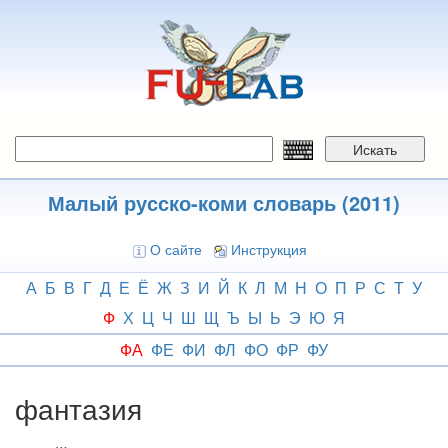
Перейти
к
основному
содержанию
Искать
Малый русско-коми словарь (2011)
О сайте
Инструкция
А
Б
В
Г
Д
Е
Ё
Ж
З
И
Й
К
Л
М
Н
О
П
Р
С
Т
У
Ф
Х
Ц
Ч
Ш
Щ
Ъ
Ы
Ь
Э
Ю
Я
ФА
ФЕ
ФИ
ФЛ
ФО
ФР
ФУ
фантазия