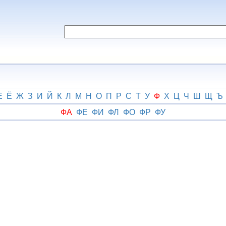
Е
Ё
Ж
З
И
Й
К
Л
М
Н
О
П
Р
С
Т
У
Ф
Х
Ц
Ч
Ш
Щ
Ъ
ФА
ФЕ
ФИ
ФЛ
ФО
ФР
ФУ