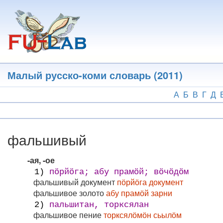
Перейти
к
основному
содержанию
Малый русско-коми словарь (2011)
А
Б
В
Г
Д
фальшивый
-ая, -ое
1)
пӧрйӧга; абу прамӧй; вӧчӧдӧм
фальшивый документ
пӧрйӧга документ
фальшивое золото
абу прамӧй зарни
2)
пальшитан, торксялан
фальшивое пение
торксялӧмӧн сьылӧм