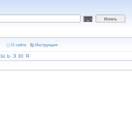
Искать
О сайте
Инструкция
Ы
Ь
Э
Ю
Я