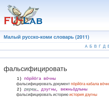
Перейти
к
основному
содержанию
Малый русско-коми словарь (2011)
А
Б
В
Г
Д
фальсифицировать
1)
пӧрйӧга вӧчны
фальсифицировать документ
пӧрйӧга кабала вӧч
2)
перен.
дзугны, вежньӧдлыны
фальсифицировать историю
история дзугны