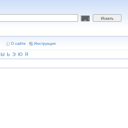
Искать
О сайте
Инструкция
Ы
Ь
Э
Ю
Я