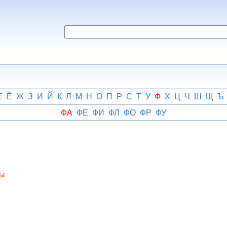
Е
Ё
Ж
З
И
Й
К
Л
М
Н
О
П
Р
С
Т
У
Ф
Х
Ц
Ч
Ш
Щ
Ъ
ФА
ФЕ
ФИ
ФЛ
ФО
ФР
ФУ
ны