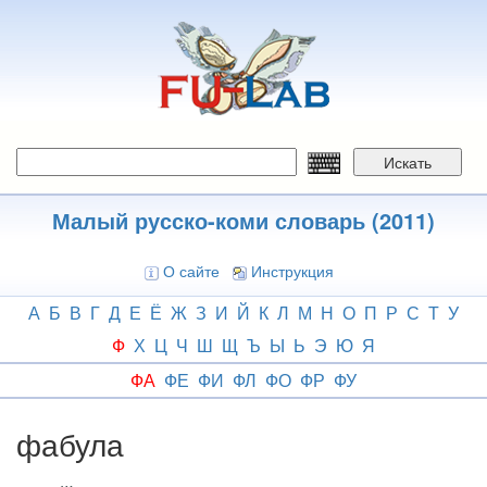
Перейти
к
основному
содержанию
Искать
Малый русско-коми словарь (2011)
О сайте
Инструкция
А
Б
В
Г
Д
Е
Ё
Ж
З
И
Й
К
Л
М
Н
О
П
Р
С
Т
У
Ф
Х
Ц
Ч
Ш
Щ
Ъ
Ы
Ь
Э
Ю
Я
ФА
ФЕ
ФИ
ФЛ
ФО
ФР
ФУ
фабула