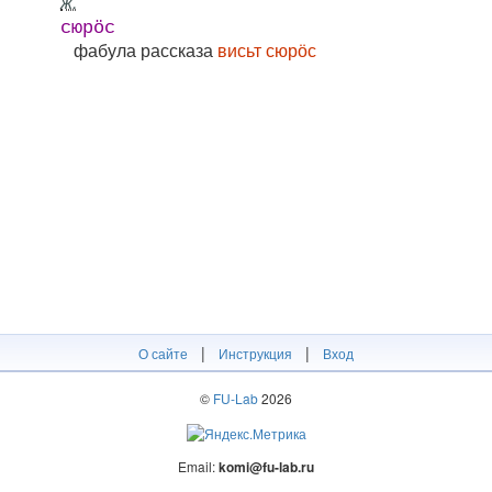
ж.
сюрӧс
фабула рассказа
висьт сюрӧс
|
|
О сайте
Инструкция
Вход
©
FU-Lab
2026
Email:
komi@fu-lab.ru