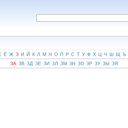
Е
Ё
Ж
З
И
Й
К
Л
М
Н
О
П
Р
С
Т
У
Ф
Х
Ц
Ч
Ш
Щ
Ъ
ЗА
ЗВ
ЗД
ЗЕ
ЗИ
ЗЛ
ЗМ
ЗН
ЗО
ЗР
ЗУ
ЗЫ
ЗЯ