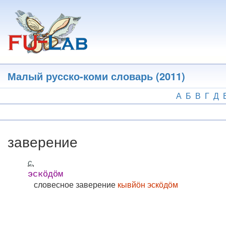
Перейти
к
основному
содержанию
Малый русско-коми словарь (2011)
А
Б
В
Г
Д
заверение
с.
эскӧдӧм
словесное заверение
кывйӧн эскӧдӧм