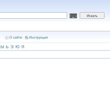
Искать
О сайте
Инструкция
Ы
Ь
Э
Ю
Я