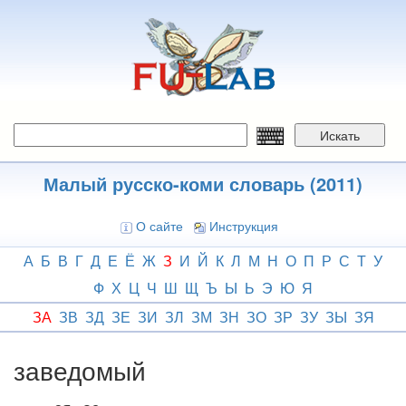
Перейти
к
основному
содержанию
Искать
Малый русско-коми словарь (2011)
О сайте
Инструкция
А
Б
В
Г
Д
Е
Ё
Ж
З
И
Й
К
Л
М
Н
О
П
Р
С
Т
У
Ф
Х
Ц
Ч
Ш
Щ
Ъ
Ы
Ь
Э
Ю
Я
ЗА
ЗВ
ЗД
ЗЕ
ЗИ
ЗЛ
ЗМ
ЗН
ЗО
ЗР
ЗУ
ЗЫ
ЗЯ
заведомый