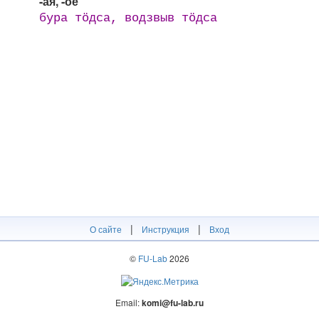
-ая, -ое
бура тӧдса, водзвыв тӧдса
|
|
О сайте
Инструкция
Вход
©
FU-Lab
2026
Email:
komi@fu-lab.ru