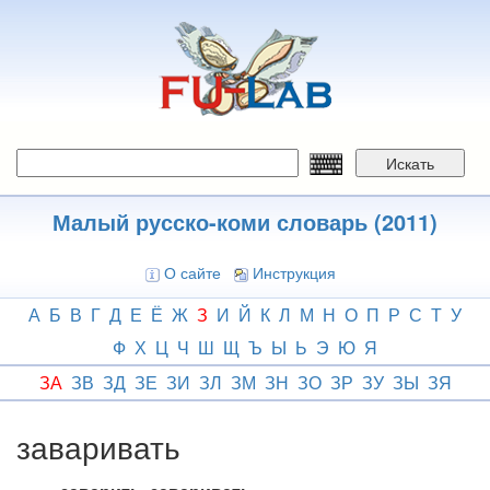
Перейти
к
основному
содержанию
Искать
Малый русско-коми словарь (2011)
О сайте
Инструкция
А
Б
В
Г
Д
Е
Ё
Ж
З
И
Й
К
Л
М
Н
О
П
Р
С
Т
У
Ф
Х
Ц
Ч
Ш
Щ
Ъ
Ы
Ь
Э
Ю
Я
ЗА
ЗВ
ЗД
ЗЕ
ЗИ
ЗЛ
ЗМ
ЗН
ЗО
ЗР
ЗУ
ЗЫ
ЗЯ
заваривать