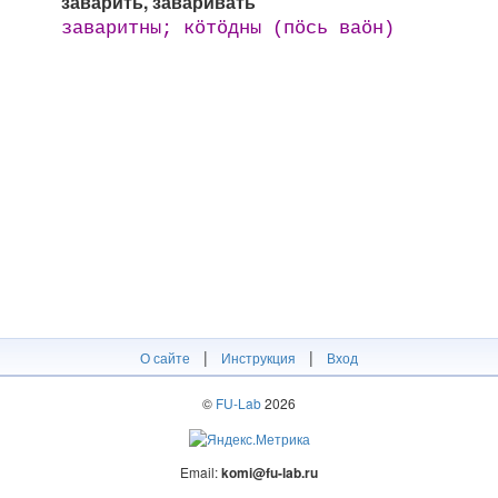
заварить, заваривать
заваритны; кӧтӧдны (пӧсь ваӧн)
|
|
О сайте
Инструкция
Вход
©
FU-Lab
2026
Email:
komi@fu-lab.ru